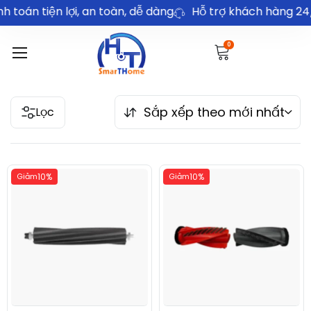
oán tiện lợi, an toàn, dễ dàng
Hỗ trợ khách hàng 24/7
0
Sắp xếp theo mới nhất
Lọc
Giảm
10%
Giảm
10%