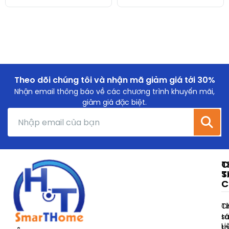
Theo dõi chúng tôi và nhận mã giảm giá tới 30%
Nhận email thông báo về các chương trình khuyến mãi,
giảm giá đặc biệt.
T
C
T
S
C
C
Ti
C
t
s
Li
t