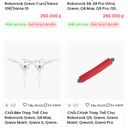
Roborock Qrevo Curv/Saros
Roborock S8, S8 Pro Ultra,
10R/Saros 10
Qrevo, Q8 Max, Q5 Pro, Q5
Pro+, S8 MaxV Ultra, S8 Max
250.000
₫
290.000
₫
Miễn phí ship
Quà tặng hấp dẫn
Miễn phí ship
Quà tặng hấp dẫn
(0)
So sánh
(0)
So sánh
Yêu thích
Yêu thích
Chổi Bên Thay Thế Cho
Chổi Chính Thay Thế Cho
Roborock Qrevo, Q8 Max,
Roborock Q5, Qrevo, Qrevo
Qrevo MaxV, Qrevo S, Qrevo
MaxV, QrevoS, Qrevo Pro
Pro