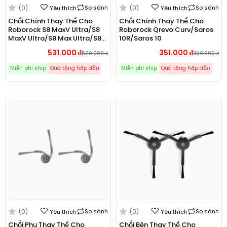
(0)
So sánh
(0)
So sánh
Yêu thích
Yêu thích
Chổi Chính Thay Thế Cho
Chổi Chính Thay Thế Cho
Roborock S8 MaxV Ultra/S8
Roborock Qrevo Curv/Saros
MaxV Ultra/S8 Max Ultra/S8
10R/Saros 10
Max Ultra/Qrevo Master
531.000
₫
351.000
₫
590.000
₫
390.000
₫
Miễn phí ship
Quà tặng hấp dẫn
Miễn phí ship
Quà tặng hấp dẫn
(0)
So sánh
(0)
So sánh
Yêu thích
Yêu thích
Chổi Phụ Thay Thế Cho
Chổi Bên Thay Thế Cho