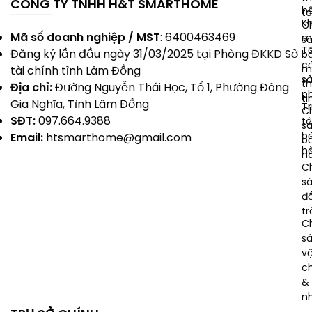
CÔNG TY TNHH H&T SMARTHOME
h
t
K
C
Mã số doanh nghiệp / MST
: 6400463469
m
s
T
Đăng ký lần đầu ngày 31/03/2025 tại Phòng ĐKKD Sở
b
c
m
tài chính tỉnh Lâm Đồng
s
t
Địa chỉ:
Đường Nguyễn Thái Học, Tổ 1, Phường Đông
p
ti
Gia Nghĩa, Tỉnh Lâm Đồng
T
C
SĐT:
097.664.9388
t
s
b
Email:
htsmarthome@gmail.com
b
h
h
C
s
đổ
tr
C
s
v
c
& 
n