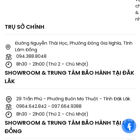
c
& 
n
TRỤ SỞ CHÍNH
Đường Nguyễn Thái Học, Phường Đông Gia Nghĩa, Tỉnh
Lâm Đồng
094.388.8048
8h30 – 21h00 (Thứ 2 – Chủ Nhật)
SHOWROOM & TRUNG TÂM BẢO HÀNH TẠI ĐĂK
LĂK
29 Trần Phú - Phường Buôn Ma Thuột - Tỉnh Đăk Lăk.
0964.642.842 - 097.664.9388
8h30 – 21h00 (Thứ 2 – Chủ Nhật)
SHOWROOM & TRUNG TÂM BẢO HÀNH TẠI LÂM
ĐỒNG