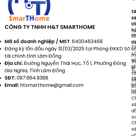
Ti
C
t
s
Li
t
CÔNG TY TNHH H&T SMARTHOME
h
t
K
C
Mã số doanh nghiệp / MST
: 6400463469
m
s
T
Đăng ký lần đầu ngày 31/03/2025 tại Phòng ĐKKD Sở
b
c
m
tài chính tỉnh Lâm Đồng
s
t
Địa chỉ:
Đường Nguyễn Thái Học, Tổ 1, Phường Đông
p
ti
Gia Nghĩa, Tỉnh Lâm Đồng
T
C
SĐT:
097.664.9388
t
s
b
Email:
htsmarthome@gmail.com
b
h
h
C
s
đổ
tr
C
s
v