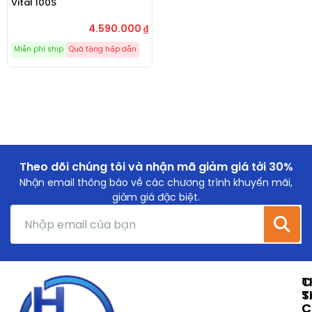
Vital 100S
4.590.000
₫
Miễn phí ship
Quà tặng hấp dẫn
Theo dõi chúng tôi và nhận mã giảm giá tới 30%
Nhận email thông báo về các chương trình khuyến mãi,
giảm giá đặc biệt.
T
C
T
S
C
C