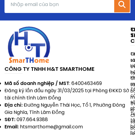
T
C
T
S
C
C
Ti
C
t
s
Li
t
CÔNG TY TNHH H&T SMARTHOME
h
t
K
C
Mã số doanh nghiệp / MST
: 6400463469
m
s
T
Đăng ký lần đầu ngày 31/03/2025 tại Phòng ĐKKD Sở
b
c
m
tài chính tỉnh Lâm Đồng
s
t
Địa chỉ:
Đường Nguyễn Thái Học, Tổ 1, Phường Đông
p
ti
Gia Nghĩa, Tỉnh Lâm Đồng
T
C
SĐT:
097.664.9388
t
s
b
Email:
htsmarthome@gmail.com
b
h
h