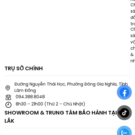
C
s
đổ
tr
C
s
v
c
& 
n
TRỤ SỞ CHÍNH
Đường Nguyễn Thái Học, Phường Đông Gia Nghĩa, Tỉnh
Lâm Đồng
094.388.8048
8h30 – 21h00 (Thứ 2 – Chủ Nhật)
SHOWROOM & TRUNG TÂM BẢO HÀNH TẠI ĐĂK
LĂK