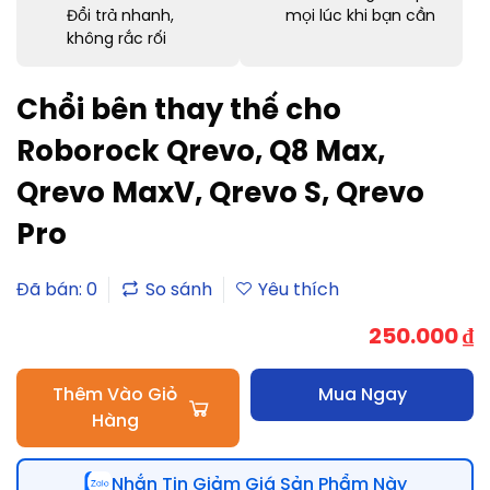
Đổi trả nhanh,
mọi lúc khi bạn cần
không rắc rối
Chổi bên thay thế cho
Roborock Qrevo, Q8 Max,
Qrevo MaxV, Qrevo S, Qrevo
Pro
Đã bán: 0
250.000
₫
Thêm Vào Giỏ
Mua Ngay
Hàng
Nhắn Tin Giảm Giá Sản Phẩm Này