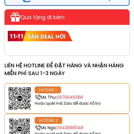
Quà tặng đi kèm
LIÊN HỆ HOTLINE ĐỂ ĐẶT HÀNG VÀ NHẬN HÀNG
MIỄN PHÍ SAU 1-3 NGÀY
HOTLINE 1
Ms Thu:
0976649388
Hoặc quét mã Zalo để được hỗ trợ
HOTLINE 2
Ms Nga:
0943888048
Hoặc quét mã Zalo để được hỗ trợ