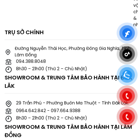
v
c
& 
n
TRỤ SỞ CHÍNH
Đường Nguyễn Thái Học, Phường Đông Gia Nghĩa, Tỉnh
Lâm Đồng
094.388.8048
8h30 – 21h00 (Thứ 2 – Chủ Nhật)
SHOWROOM & TRUNG TÂM BẢO HÀNH TẠI ĐĂK
LĂK
29 Trần Phú - Phường Buôn Ma Thuột - Tỉnh Đăk Lăk.
0964.642.842 - 097.664.9388
8h30 – 21h00 (Thứ 2 – Chủ Nhật)
SHOWROOM & TRUNG TÂM BẢO HÀNH TẠI LÂM
ĐỒNG