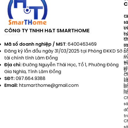
C
C
Ti
C
t
s
Li
t
CÔNG TY TNHH H&T SMARTHOME
h
t
K
C
Mã số doanh nghiệp / MST
: 6400463469
m
s
T
Đăng ký lần đầu ngày 31/03/2025 tại Phòng ĐKKD Sở
b
c
m
tài chính tỉnh Lâm Đồng
s
t
Địa chỉ:
Đường Nguyễn Thái Học, Tổ 1, Phường Đông
p
ti
Gia Nghĩa, Tỉnh Lâm Đồng
T
C
SĐT:
097.664.9388
t
s
b
Email:
htsmarthome@gmail.com
b
h
h
C
s
đổ
tr
C
s