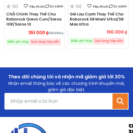
(0)
So sánh
(0)
So sánh
Yêu thích
Yêu thích
Chổi Chính Thay Thế Cho
Giẻ Lau Cạnh Thay Thế Cho
Roborock Qrevo Curv/Saros
Roborock S8 MaxV Ultra/S8
10R/Saros 10
Max Ultra
190.000
₫
351.000
₫
390.000
₫
Miễn phí ship
Quà tặng hấp dẫn
Miễn phí ship
Quà tặng hấp dẫn
Theo dõi chúng tôi và nhận mã giảm giá tới 30%
Nhận email thông báo về các chương trình khuyến mãi,
giảm giá đặc biệt.
T
C
T
S