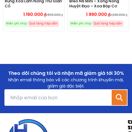
Rung Xoa Làm Nóng Thư Giãn
Breo N6 Mini – Xông Nóng
Cổ
Huyệt Đạo – Xoa Bóp Cơ
1.190.000
₫
1.990.000
₫
1.890.000
₫
3.240.000
₫
Miễn phí ship
Quà tặng hấp dẫn
Miễn phí ship
Quà tặng hấp dẫn
Theo dõi chúng tôi và nhận mã giảm giá tới 30%
Nhận email thông báo về các chương trình khuyến mãi,
giảm giá đặc biệt.
T
C
T
S