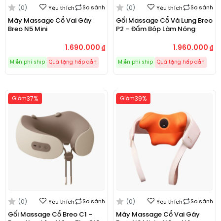
(0)
So sánh
(0)
So sánh
Yêu thích
Yêu thích
Máy Massage Cổ Vai Gáy
Gối Massage Cổ Và Lưng Breo
Breo N5 Mini
P2 – Đấm Bóp Làm Nóng
1.690.000
₫
1.960.000
₫
Miễn phí ship
Quà tặng hấp dẫn
Miễn phí ship
Quà tặng hấp dẫn
Giảm
37%
Giảm
39%
(0)
So sánh
(0)
So sánh
Yêu thích
Yêu thích
Gối Massage Cổ Breo C1 –
Máy Massage Cổ Vai Gáy