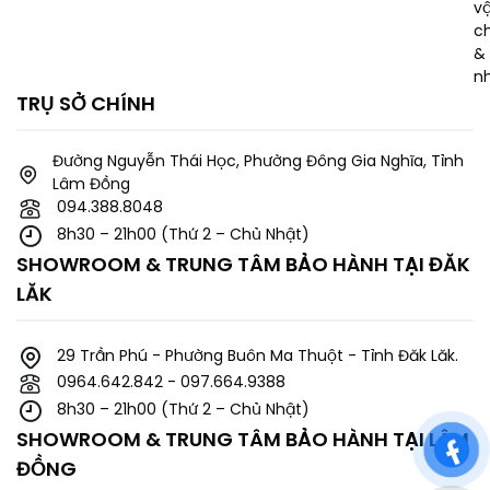
v
c
& 
n
TRỤ SỞ CHÍNH
Đường Nguyễn Thái Học, Phường Đông Gia Nghĩa, Tỉnh
Lâm Đồng
094.388.8048
8h30 – 21h00 (Thứ 2 – Chủ Nhật)
SHOWROOM & TRUNG TÂM BẢO HÀNH TẠI ĐĂK
LĂK
29 Trần Phú - Phường Buôn Ma Thuột - Tỉnh Đăk Lăk.
0964.642.842 - 097.664.9388
8h30 – 21h00 (Thứ 2 – Chủ Nhật)
SHOWROOM & TRUNG TÂM BẢO HÀNH TẠI LÂM
ĐỒNG