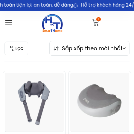
oán tiện lợi, an toàn, dễ dàng
Hỗ trợ khách hàng 24/7
0
Sắp xếp theo mới nhất
Lọc