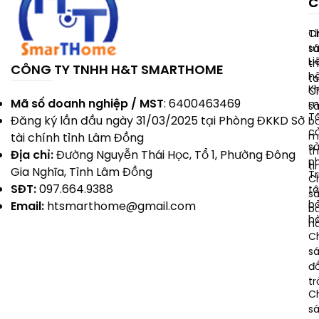
C
C
Ti
C
t
s
Li
t
CÔNG TY TNHH H&T SMARTHOME
h
t
K
C
Mã số doanh nghiệp / MST
: 6400463469
m
s
T
Đăng ký lần đầu ngày 31/03/2025 tại Phòng ĐKKD Sở
b
c
m
tài chính tỉnh Lâm Đồng
s
t
Địa chỉ:
Đường Nguyễn Thái Học, Tổ 1, Phường Đông
p
ti
Gia Nghĩa, Tỉnh Lâm Đồng
T
C
SĐT:
097.664.9388
t
s
b
Email:
htsmarthome@gmail.com
b
h
h
C
s
đổ
tr
C
s