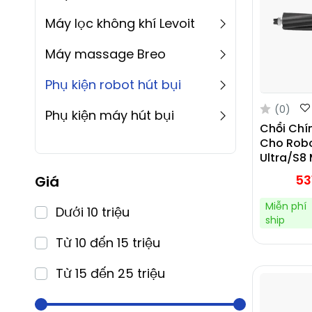
Máy lọc không khí Levoit
Máy massage Breo
Phụ kiện robot hút bụi
(0)
Phụ kiện máy hút bụi
Chổi Chí
Cho Rob
Ultra/S8
Max Ultr
53
Giá
Ultra/Qr
Miễn phí
Dưới 10 triệu
ship
Từ 10 đến 15 triệu
Từ 15 đến 25 triệu