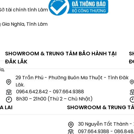
ở tài chính tỉnh Lâm
 Gia Nghĩa, Tỉnh Lâm
SHOWROOM & TRUNG TÂM BẢO HÀNH TẠI
S
ĐĂK LĂK
Đ
a,
29 Trần Phú - Phường Buôn Ma Thuột - Tỉnh Đăk
Lăk.
0964.642.842 - 097.664.9388
8h30 – 21h00 (Thứ 2 – Chủ Nhật)
 LAI
SHOWROOM & TRUNG TÂ
30 Nguyễn Tất Thành - 
097.664.9388 - 086.84