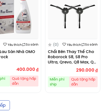
(0)
So sánh
So sánh
Yêu thích
Yêu thích
 Lau Sàn Nhà OMO
Chổi Bên Thay Thế Cho
rock
Roborock S8, S8 Pro
Ultra, Qrevo, Q8 Max, Q5
Pro, Q5 Pro+, S8 MaxV
400.000
₫
290.000
₫
Ultra, S8 Max
phí
Quà tặng hấp
Miễn phí
Quà tặng hấp
dẫn
ship
dẫn
iếp