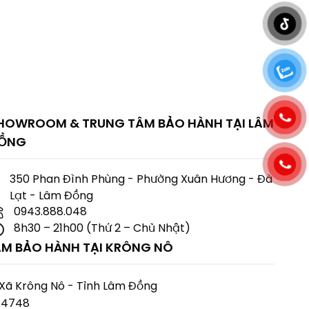
HOWROOM & TRUNG TÂM BẢO HÀNH TẠI LÂM
ỒNG
350 Phan Đình Phùng - Phường Xuân Hương - Đà
Lạt - Lâm Đồng
0943.888.048
8h30 – 21h00 (Thứ 2 – Chủ Nhật)
M BẢO HÀNH TẠI KRÔNG NÔ
Xã Krông Nô - Tỉnh Lâm Đồng
8.4748