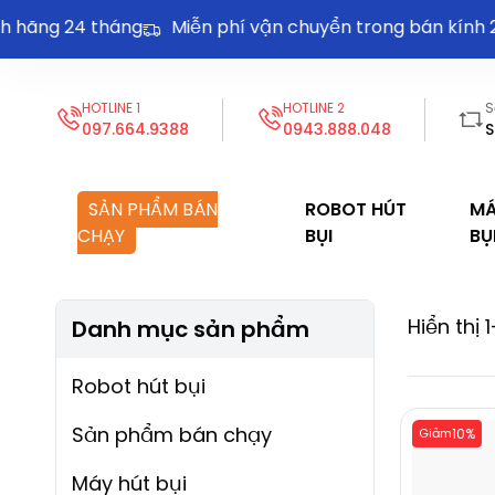
hãng 24 tháng
Miễn phí vận chuyển trong bán kính 2
HOTLINE 1
HOTLINE 2
S
097.664.9388
0943.888.048
S
SẢN PHẨM BÁN
ROBOT HÚT
MÁ
CHẠY
BỤI
BỤ
Hiển thị 
Danh mục sản phẩm
Robot hút bụi
Sản phẩm bán chạy
Giảm
10%
Máy hút bụi