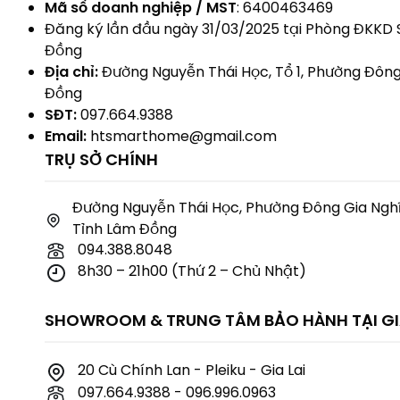
Mã số doanh nghiệp / MST
: 6400463469
Đăng ký lần đầu ngày 31/03/2025 tại Phòng ĐKKD S
Đồng
Địa chỉ:
Đường Nguyễn Thái Học, Tổ 1, Phường Đông
Đồng
SĐT:
097.664.9388
Email:
htsmarthome@gmail.com
TRỤ SỞ CHÍNH
Đường Nguyễn Thái Học, Phường Đông Gia Nghĩ
Tỉnh Lâm Đồng
094.388.8048
8h30 – 21h00 (Thứ 2 – Chủ Nhật)
SHOWROOM & TRUNG TÂM BẢO HÀNH TẠI GIA
20 Cù Chính Lan - Pleiku - Gia Lai
097.664.9388 - 096.996.0963