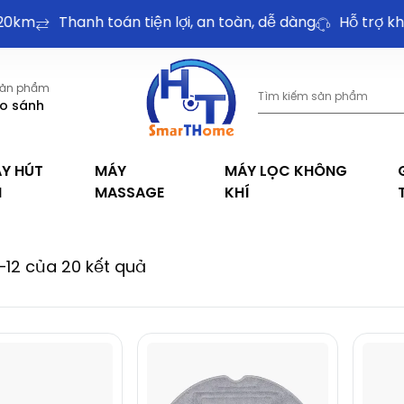
0km
Thanh toán tiện lợi, an toàn, dễ dàng
Hỗ trợ khá
ản phẩm
o sánh
Y HÚT
MÁY
MÁY LỌC KHÔNG
I
MASSAGE
KHÍ
1–12 của 20 kết quả