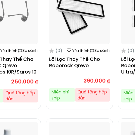
(0)
(0)
So sánh
So sánh
Yêu thích
Yêu thích
 Thay Thế Cho
Lõi Lọc Thay Thế Cho
Lõi L
 Qrevo
Roborock Qrevo
Robo
os 10R/Saros 10
Ultra
390.000
₫
250.000
₫
Miễn phí
Quà tặng hấp
Quà tặng hấp
Miễn 
ship
dẫn
dẫn
ship