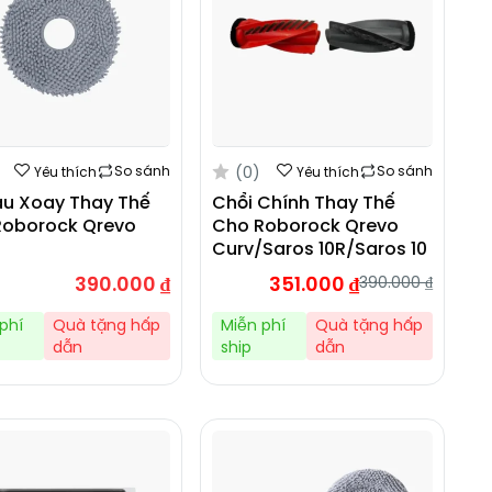
(0)
So sánh
So sánh
Yêu thích
Yêu thích
au Xoay Thay Thế
Chổi Chính Thay Thế
Roborock Qrevo
Cho Roborock Qrevo
Curv/Saros 10R/Saros 10
390.000
₫
351.000
₫
390.000
₫
phí
Quà tặng hấp
Miễn phí
Quà tặng hấp
dẫn
ship
dẫn