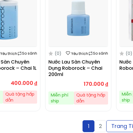
(0)
(0)
So sánh
So sánh
Yêu thích
Yêu thích
 Sàn Chuyên
Nước Lau Sàn Chuyên
Nước
orock – Chai 1L
Dụng Roborock – Chai
Robo
200ml
400.000
₫
170.000
₫
Quà tặng hấp
Miễn 
Miễn phí
Quà tặng hấp
dẫn
ship
ship
dẫn
1
2
Trang T