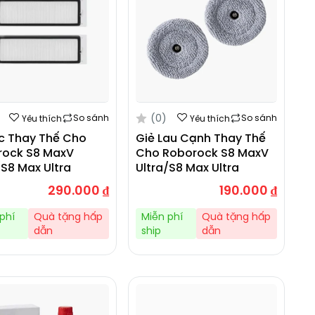
(0)
So sánh
So sánh
Yêu thích
Yêu thích
ọc Thay Thế Cho
Giẻ Lau Cạnh Thay Thế
rock S8 MaxV
Cho Roborock S8 MaxV
/S8 Max Ultra
Ultra/S8 Max Ultra
290.000
₫
190.000
₫
phí
Quà tặng hấp
Miễn phí
Quà tặng hấp
dẫn
ship
dẫn