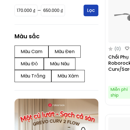
Lọc
—
170.000 ₫
650.000 ₫
Màu sắc
(0)
Màu Cam
Màu Đen
Chổi Phụ
Roborock
Màu Đỏ
Màu Nâu
Curv/Sar
Màu Trắng
Màu Xám
Miễn phí
ship