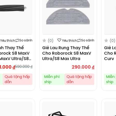
(0)
(0)
So sánh
So sánh
Yêu thích
Yêu thích
nh Thay Thế
Giẻ Lau Rung Thay Thế
Giẻ L
orock S8 MaxV
Cho Roborock S8 MaxV
Cho 
 MaxV Ultra/S8
Ultra/S8 Max Ultra
Curv
a/S8 Max
1.000
₫
290.000
₫
590.000
₫
evo Master
Quà tặng hấp
Miễn phí
Quà tặng hấp
Miễn 
dẫn
ship
dẫn
ship