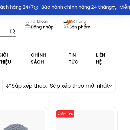
ch hàng 24/7
Bảo hành chính hãng 24 tháng
Miễn p
Tài khoản
Giỏ hàng
0
Đăng nhập
Sản phẩm
GIỚI
CHÍNH
TIN
LIÊN
THIỆU
SÁCH
TỨC
HỆ
Sắp xếp theo:
Sắp xếp theo mới nhất
Giảm
10%