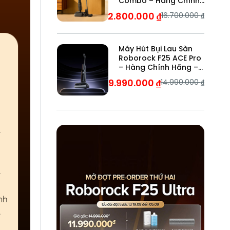
Combo – Hàng Chính
Hãng – Bảo Hành 24
12.800.000
₫
16.700.000
₫
Tháng
Máy Hút Bụi Lau Sàn
Roborock F25 ACE Pro
– Hàng Chính Hãng –
Bảo Hành 24 Tháng
9.990.000
₫
14.990.000
₫