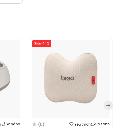
Giảm
44%
G
(0)
So sánh
So sánh
h
Yêu thích