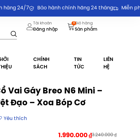
ng 24/7
Bảo hành chính hãng 24 tháng
Miễn phí vậ
Tài khoản
Giỏ hàng
0
Đăng nhập
Sản phẩm
GIỚI
CHÍNH
TIN
LIÊN
THIỆU
SÁCH
TỨC
HỆ
 Vai Gáy Breo N6 Mini –
ệt Đạo – Xoa Bóp Cơ
1.990.000
₫
3.240.000
₫