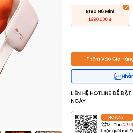
Breo N6 Mini
1.990.000
₫
Thêm Vào Giỏ Hàn
Nhắn
LIÊN HỆ HOTLINE ĐỂ ĐẶ
NGÀY
HOTLINE 1
Ms Thu:
097
Hoặc quét mã Z