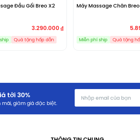
sage Đầu Gối Breo X2
Máy Massage Chân Breo 
3.290.000
₫
5.8
ship
Quà tặng hấp dẫn
Miễn phí ship
Quà tặng h
iá tới 30%
mãi, giảm giá đặc biệt.
THÔNG TIN CHUNG