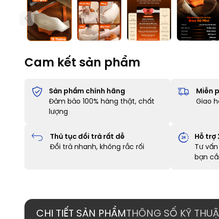
Cam kết sản phẩm
Sản phẩm chính hãng
Miễn p
Đảm bảo 100% hàng thật, chất
Giao h
lượng
Thủ tục đổi trả rất dễ
Hỗ trợ
Đổi trả nhanh, không rắc rối
Tư vấn 
bạn cầ
CHI TIẾT SẢN PHẨM
THÔNG SỐ KỸ THUẬ