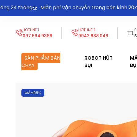
 24 tháng
Miễn phí vận chuyển trong bán kính 20km
HOTLINE 1
HOTLINE 2
S
097.664.9388
0943.888.048
S
SẢN PHẨM BÁN
ROBOT HÚT
MÁ
CHẠY
BỤI
BỤ
GIẢM
39%