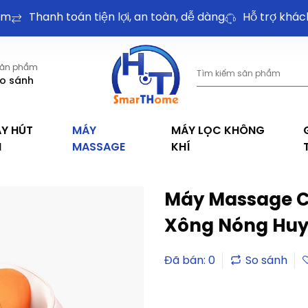
Thanh toán tiện lợi, an toàn, dễ dàng
Hỗ trợ khách hà
ản phẩm
o sánh
Y HÚT
MÁY
MÁY LỌC KHÔNG
I
MASSAGE
KHÍ
Máy Massage Cổ
Xông Nóng Huy
Đã bán: 0