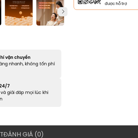
được hỗ trợ
hí vận chuyển
àng nhanh, không tốn phí
 24/7
và giải đáp mọi lúc khi
n
T
ĐÁNH GIÁ (0)