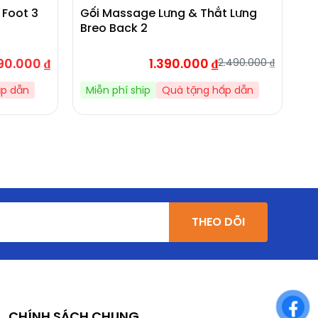
Foot 3
Gối Massage Lưng & Thắt Lưng
Má
Breo Back 2
Mi
Th
Đi
90.000
₫
1.390.000
₫
2.490.000
₫
ấp dẫn
Miễn phí ship
Quà tặng hấp dẫn
M
THEO DÕI
CHÍNH SÁCH CHUNG