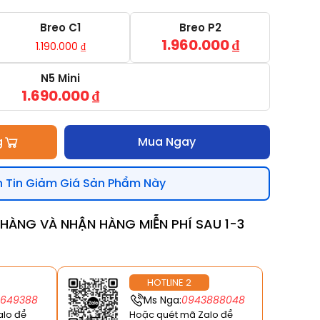
Breo C1
Breo P2
1.960.000
₫
1.190.000
₫
N5 Mini
1.690.000
₫
g
Mua Ngay
 Tin Giảm Giá Sản Phẩm Này
T HÀNG VÀ NHẬN HÀNG MIỄN PHÍ SAU 1-3
HOTLINE 2
6649388
Ms Nga:
0943888048
alo để
Hoặc quét mã Zalo để