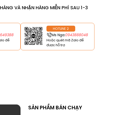
T HÀNG VÀ NHẬN HÀNG MIỄN PHÍ SAU 1-3
HOTLINE 2
6649388
Ms Nga:
0943888048
alo để
Hoặc quét mã Zalo để
được hỗ trợ
SẢN PHẨM BÁN CHẠY