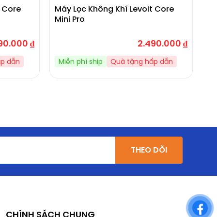
t Core
Máy Lọc Không Khí Levoit Core
Má
Mini Pro
90.000
₫
2.490.000
₫
ấp dẫn
Miễn phí ship
Quà tặng hấp dẫn
M
THEO DÕI
CHÍNH SÁCH CHUNG