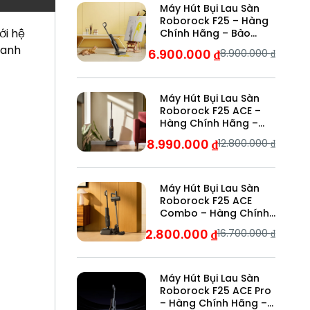
Máy Hút Bụi Lau Sàn
Roborock F25 – Hàng
ới hệ
Chính Hãng – Bảo
Hành 24 Tháng
hanh
6.900.000
₫
8.900.000
₫
Máy Hút Bụi Lau Sàn
Roborock F25 ACE –
Hàng Chính Hãng –
Bảo Hành 24 Tháng
8.990.000
₫
12.800.000
₫
Máy Hút Bụi Lau Sàn
Roborock F25 ACE
Combo – Hàng Chính
Hãng – Bảo Hành 24
12.800.000
₫
16.700.000
₫
Tháng
Máy Hút Bụi Lau Sàn
Roborock F25 ACE Pro
– Hàng Chính Hãng –