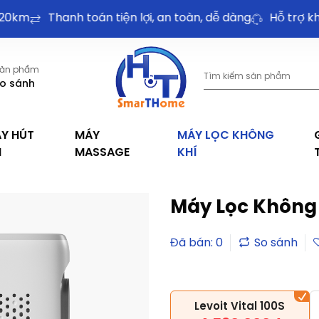
m
Thanh toán tiện lợi, an toàn, dễ dàng
Hỗ trợ khách
ản phẩm
o sánh
Y HÚT
MÁY
MÁY LỌC KHÔNG
I
MASSAGE
KHÍ
Máy Lọc Không K
Đã bán: 0
Levoit Vital 100S