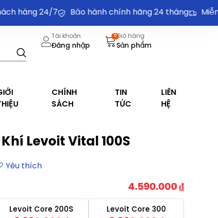
 hàng 24/7
Bảo hành chính hãng 24 tháng
Miễn phí
Tài khoản
Giỏ hàng
0
Đăng nhập
Sản phẩm
GIỚI
CHÍNH
TIN
LIÊN
THIỆU
SÁCH
TỨC
HỆ
hí Levoit Vital 100S
4.590.000
₫
Levoit Core 200S
Levoit Core 300