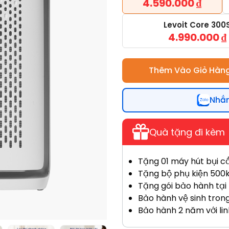
4.590.000
₫
Levoit Core 300
4.990.000
₫
Thêm Vào Giỏ Hàn
Nhắn
Quà tặng đi kèm
Tặng 01 máy hút bụi c
Tặng bộ phụ kiện 500k (
Tặng gói bảo hành tại
Bảo hành vệ sinh tron
Bảo hành 2 năm với lin