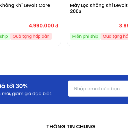
Không Khí Levoit Core
Máy Lọc Không Khí Levoi
200S
4.990.000
₫
3.9
ship
Quà tặng hấp dẫn
Miễn phí ship
Quà tặng h
iá tới 30%
mãi, giảm giá đặc biệt.
THÔNG TIN CHUNG