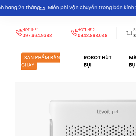
ng 24 tháng
Miễn phí vận chuyển trong bán kính 20k
HOTLINE 1
HOTLINE 2
S
097.664.9388
0943.888.048
S
SẢN PHẨM BÁN
ROBOT HÚT
MÁ
CHẠY
BỤI
BỤ