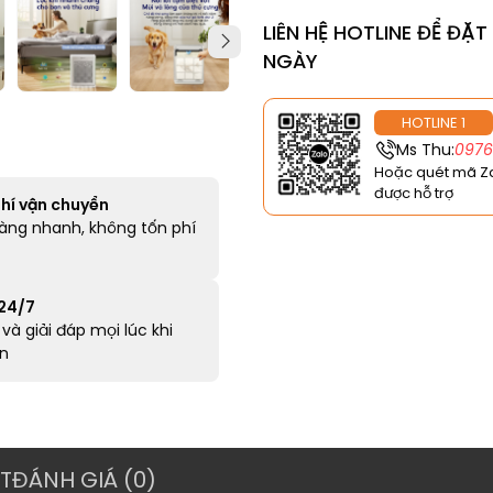
LIÊN HỆ HOTLINE ĐỂ ĐẶ
NGÀY
HOTLINE 1
Ms Thu:
097
Hoặc quét mã Z
được hỗ trợ
hí vận chuyển
àng nhanh, không tốn phí
 24/7
và giải đáp mọi lúc khi
n
T
ĐÁNH GIÁ (0)