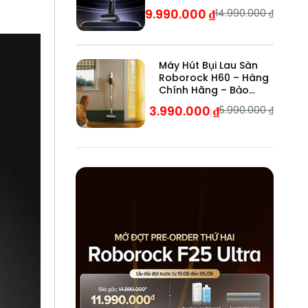
Bảo Hành 24 Tháng
9.990.000
₫
14.990.000
₫
Máy Hút Bụi Lau Sàn
Roborock H60 – Hàng
Chính Hãng – Bảo
Hành 24 Tháng
3.990.000
₫
5.990.000
₫