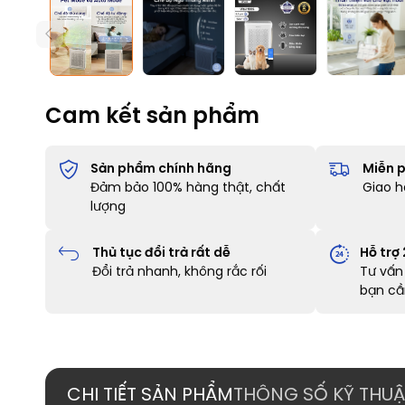
Cam kết sản phẩm
Sản phẩm chính hãng
Miễn p
Đảm bảo 100% hàng thật, chất
Giao h
lượng
Thủ tục đổi trả rất dễ
Hỗ trợ
Đổi trả nhanh, không rắc rối
Tư vấn 
bạn cầ
CHI TIẾT SẢN PHẨM
THÔNG SỐ KỸ THUẬ