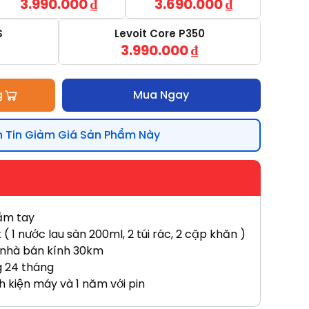
3.990.000
₫
3.690.000
₫
S
Levoit Core P350
3.990.000
₫
g
Mua Ngay
 Tin Giảm Giá Sản Phẩm Này
ầm tay
 1 nước lau sàn 200ml, 2 túi rác, 2 cặp khăn )
 nhà bán kính 30km
g 24 tháng
h kiện máy và 1 năm với pin