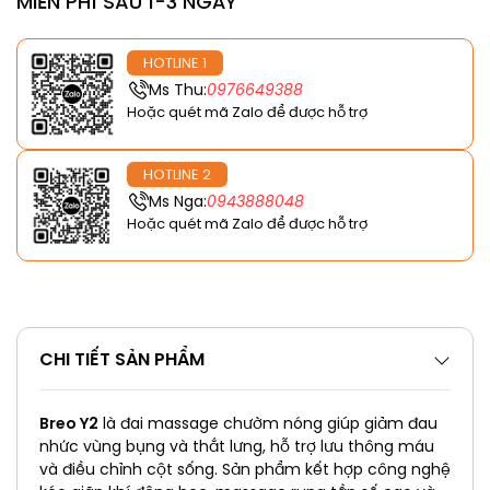
MIỄN PHÍ SAU 1-3 NGÀY
HOTLINE 1
Ms Thu:
0976649388
Hoặc quét mã Zalo để được hỗ trợ
HOTLINE 2
Ms Nga:
0943888048
Hoặc quét mã Zalo để được hỗ trợ
CHI TIẾT SẢN PHẨM
Breo Y2
là đai massage chườm nóng giúp giảm đau
nhức vùng bụng và thắt lưng, hỗ trợ lưu thông máu
và điều chỉnh cột sống. Sản phẩm kết hợp công nghệ