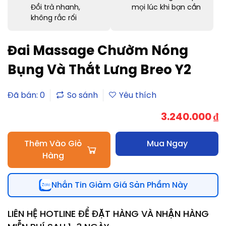
Đổi trả nhanh,
mọi lúc khi bạn cần
không rắc rối
Đai Massage Chườm Nóng
Bụng Và Thắt Lưng Breo Y2
Đã bán: 0
3.240.000
₫
Thêm Vào Giỏ
Mua Ngay
Hàng
Nhắn Tin Giảm Giá Sản Phẩm Này
LIÊN HỆ HOTLINE ĐỂ ĐẶT HÀNG VÀ NHẬN HÀNG