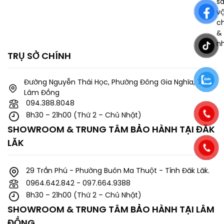
s
v
c
& 
n
TRỤ SỞ CHÍNH
Đường Nguyễn Thái Học, Phường Đông Gia Nghĩa, Tỉnh
Lâm Đồng
094.388.8048
8h30 – 21h00 (Thứ 2 – Chủ Nhật)
SHOWROOM & TRUNG TÂM BẢO HÀNH TẠI ĐĂK
LĂK
29 Trần Phú - Phường Buôn Ma Thuột - Tỉnh Đăk Lăk.
0964.642.842 - 097.664.9388
8h30 – 21h00 (Thứ 2 – Chủ Nhật)
SHOWROOM & TRUNG TÂM BẢO HÀNH TẠI LÂM
ĐỒNG