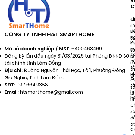
T
S
C
C
Ti
C
t
s
Li
t
CÔNG TY TNHH H&T SMARTHOME
h
t
K
C
Mã số doanh nghiệp / MST
: 6400463469
m
s
T
Đăng ký lần đầu ngày 31/03/2025 tại Phòng ĐKKD Sở
b
c
m
tài chính tỉnh Lâm Đồng
s
t
Địa chỉ:
Đường Nguyễn Thái Học, Tổ 1, Phường Đông
p
ti
Gia Nghĩa, Tỉnh Lâm Đồng
T
C
SĐT:
097.664.9388
t
s
b
Email:
htsmarthome@gmail.com
b
h
h
C
s
đổ
tr
C