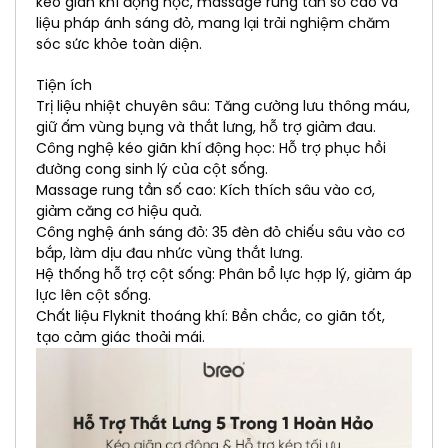
kéo giãn khí động học, massage rung tần số cao và
liệu pháp ánh sáng đỏ, mang lại trải nghiệm chăm
sóc sức khỏe toàn diện.
Tiện ích
Trị liệu nhiệt chuyên sâu: Tăng cường lưu thông máu,
giữ ấm vùng bụng và thắt lưng, hỗ trợ giảm đau.
Công nghệ kéo giãn khí động học: Hỗ trợ phục hồi
đường cong sinh lý của cột sống.
Massage rung tần số cao: Kích thích sâu vào cơ,
giảm căng cơ hiệu quả.
Công nghệ ánh sáng đỏ: 35 đèn đỏ chiếu sâu vào cơ
bắp, làm dịu đau nhức vùng thắt lưng.
Hệ thống hỗ trợ cột sống: Phân bổ lực hợp lý, giảm áp
lực lên cột sống.
Chất liệu Flyknit thoáng khí: Bền chắc, co giãn tốt,
tạo cảm giác thoải mái.