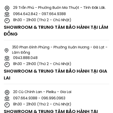
29 Trần Phú - Phường Buôn Ma Thuột - Tỉnh Đăk Lăk.
0964.642.842 - 097.664.9388
8h30 – 21h00 (Thứ 2 – Chủ Nhật)
SHOWROOM & TRUNG TÂM BẢO HÀNH TẠI LÂM
ĐỒNG
Trạm sạc đa năng 2.0 được nâng cấp với khả năng tự
làm sạch và giặt giẻ lau nâng cao, mang đến trải
350 Phan Đình Phùng - Phường Xuân Hương - Đà Lạt -
nghiệm hoàn toàn rảnh tay.
Lâm Đồng
0943.888.048
Giặt giẻ lau bằng nước nóng 80°C
8h30 – 21h00 (Thứ 2 – Chủ Nhật)
Phát hiện bụi thông minh
SHOWROOM & TRUNG TÂM BẢO HÀNH TẠI GIA
Sấy khô bằng không khí ấm 60°C
LAI
Tự động gom bụi vào túi
Tự động thêm nước vào bình chứa nước
20 Cù Chính Lan - Pleiku - Gia Lai
Trạm sạc làm sạch tự động
097.664.9388 - 096.996.0963
8h30 – 21h00 (Thứ 2 – Chủ Nhật)
Tự động phân phối nước lau sàn
SHOWROOM & TRUNG TÂM BẢO HÀNH TẠI