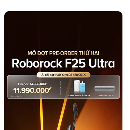
Roborock Saros 10 được trang bị công nghệ
DuoDivide™, mang lại khả năng làm sạch tối ưu cho
tóc rụng và lông thú cưng với tỷ lệ vướng rối đạt 0%
(chứng nhận từ TUV và SGS)