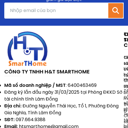
LDS có thể thu gọn và kết hợp cảm biến dToF hướng
lên, hỗ trợ xác định thời điểm nâng hạ tối ưu. Điều
hướng 360° toàn diện không bỏ sót
T
C
T
S
C
C
Ti
C
t
s
Li
t
CÔNG TY TNHH H&T SMARTHOME
h
t
K
C
Mã số doanh nghiệp / MST
: 6400463469
m
s
T
Đăng ký lần đầu ngày 31/03/2025 tại Phòng ĐKKD Sở
b
c
m
tài chính tỉnh Lâm Đồng
s
t
Địa chỉ:
Đường Nguyễn Thái Học, Tổ 1, Phường Đông
p
ti
Gia Nghĩa, Tỉnh Lâm Đồng
T
C
SĐT:
097.664.9388
t
s
b
Email:
htsmarthome@gmail.com
b