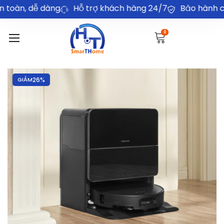
ễ dàng
Hỗ trợ khách hàng 24/7
Bảo hành chính hãn
0
GIẢM
26%