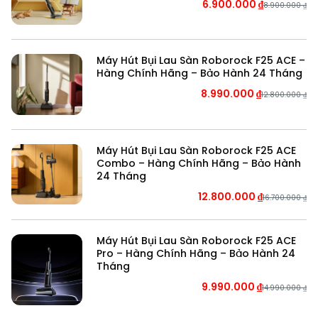
6.900.000
₫
8.900.000
₫
Máy Hút Bụi Lau Sàn Roborock F25 ACE –
Hàng Chính Hãng – Bảo Hành 24 Tháng
8.990.000
₫
12.800.000
₫
Roborock Saros 10 được trang bị công nghệ
HyperForce® với lực hút mạnh nhất hiện nay lên đến
Máy Hút Bụi Lau Sàn Roborock F25 ACE
22.000 Pa, giúp dễ dàng loại bỏ mọi loại bụi trên thảm
Combo – Hàng Chính Hãng – Bảo Hành
và sàn cứng.
24 Tháng
12.800.000
₫
16.700.000
₫
Máy Hút Bụi Lau Sàn Roborock F25 ACE
Pro – Hàng Chính Hãng – Bảo Hành 24
Tháng
9.990.000
₫
14.990.000
₫