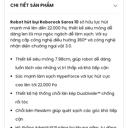
CHI TIẾT SẢN PHẨM
Robot hút bụi Roborock Saros 10
sở hữu lực hút
mạnh mẽ lên đến 22.000 Pa, thiết kế siêu mỏng dễ
dàng len lỏi mọi ngóc ngách để làm sạch. Với sự
nâng cấp công nghệ điều hướng 360° và công nghệ
nhận diện chướng ngại vật 3.0.
Thiết kế siêu mỏng 7.98cm, giúp robot dễ dàng
luồn lách vào những vị trí thấp và khó tiếp cận
Sức mạnh làm sạch HyperForce với lực hút cực
cao lên tới 22.000 Pa
Thiết kế hệ thống chổi lăn kép DuoDivide™ chống
rối tóc
Chổi bên FlexiArm giúp quét sạch các góc khó tiếp
cận
Hệ thống AdaptiLift™ nâng hạ khung gầm, tự động