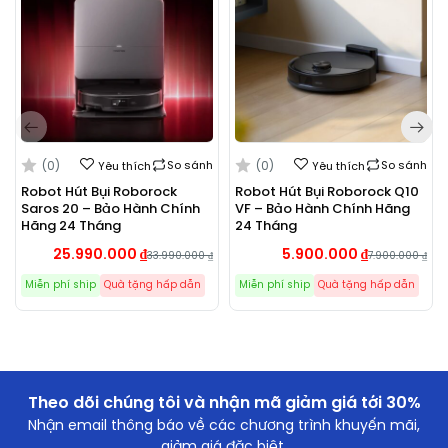
(0)
So sánh
(0)
So sánh
Yêu thích
Yêu thích
Robot Hút Bụi Roborock
Robot Hút Bụi Roborock Q10
Saros 20 – Bảo Hành Chính
VF – Bảo Hành Chính Hãng
Hãng 24 Tháng
24 Tháng
25.990.000
₫
5.900.000
₫
33.990.000
₫
7.900.000
₫
Miễn phí ship
Quà tặng hấp dẫn
Miễn phí ship
Quà tặng hấp dẫn
Theo dõi chúng tôi và nhận mã giảm giá tới 30%
Nhận email thông báo về các chương trình khuyến mãi,
Roborock Saros 10 tích hợp công nghệ RetractSense.
giảm giá đặc biệt.