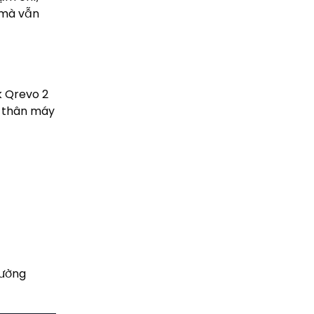
n mà vẫn
k Qrevo 2
n thân máy
hường