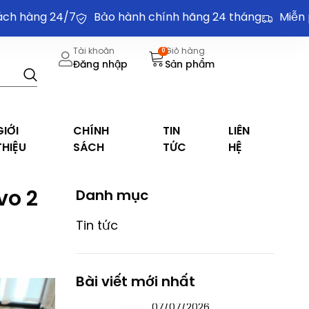
ng 24/7
Bảo hành chính hãng 24 tháng
Miễn phí v
Tài khoản
Giỏ hàng
0
Đăng nhập
Sản phẩm
GIỚI
CHÍNH
TIN
LIÊN
THIỆU
SÁCH
TỨC
HỆ
vo 2
Danh mục
Tin tức
Bài viết mới nhất
07/07/2026