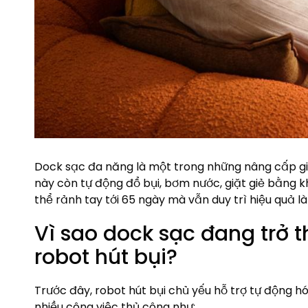
Dock sạc đa năng là một trong những nâng cấp giá
này còn tự động đổ bụi, bơm nước, giặt giẻ bằng k
thể rảnh tay tới 65 ngày mà vẫn duy trì hiệu quả là
Vì sao dock sạc đang trở t
robot hút bụi?
Trước đây, robot hút bụi chủ yếu hỗ trợ tự động h
nhiều công việc thủ công như: