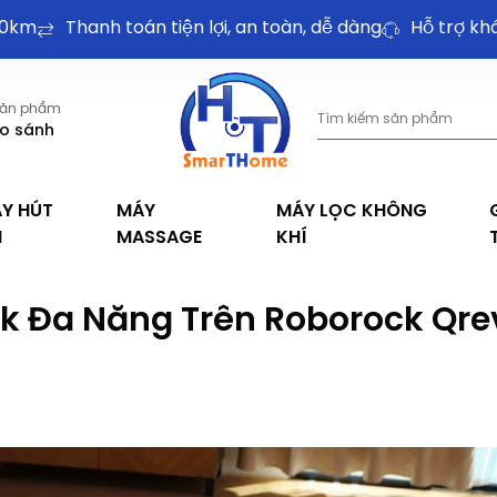
Thanh toán tiện lợi, an toàn, dễ dàng
Hỗ trợ khách hà
ản phẩm
o sánh
Y HÚT
MÁY
MÁY LỌC KHÔNG
I
MASSAGE
KHÍ
ck Đa Năng Trên Roborock Qre