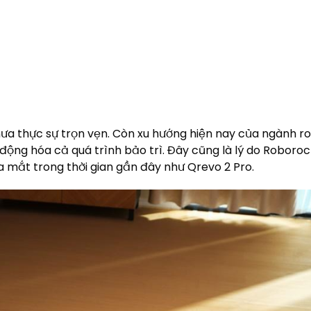
hưa thực sự trọn vẹn. Còn xu hướng hiện nay của ngành r
 động hóa cả quá trình bảo trì. Đây cũng là lý do Roboro
mắt trong thời gian gần đây như Qrevo 2 Pro.