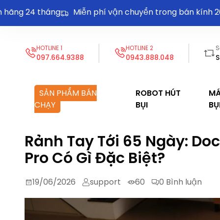
 24 tháng
Miễn phí vận chuyển trong bán kính 20km
HOTLINE 1
HOTLINE 2
S
097.664.9388
0943.888.048
S
SẢN PHẨM BÁN
ROBOT HÚT
MÁ
CHẠY
BỤI
BỤ
Rảnh Tay Tới 65 Ngày: Do
Pro Có Gì Đặc Biệt?
19/06/2026
support
60
0
Bình luận