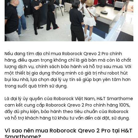
Nếu đang tìm địa chỉ mua Roborock Qrevo 2 Pro chính
hãng, điều quan trọng không chỉ là giá bán mà còn là chất
lượng dịch vụ, chính sách bảo hành và hỗ trợ sau mua. Với
một thiết bị gia dụng thông minh có giá trị như robot hút
bụi lau nhà, lựa chọn đại lý uy tín sẽ giúp bạn yên tâm hơn
trong suốt quá trình sử dụng.
Là đại lý ủy quyền của Roborock Việt Nam, H&T Smarthome
cam kết cung cấp Roborock Qrevo 2 Pro chính hãng 100%,
đầy đủ phụ kiện, bảo hành theo tiêu chuẩn của Roborock
và hỗ trợ khách hàng từ khâu tư vấn đến cài đặt, sử dụng.
Vì sao nên mua Roborock Qrevo 2 Pro tại H&T
Smarthome?