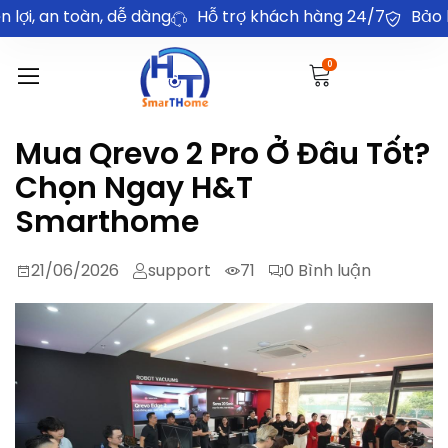
oàn, dễ dàng
Hỗ trợ khách hàng 24/7
Bảo hành chính
0
Mua Qrevo 2 Pro Ở Đâu Tốt?
Chọn Ngay H&T
Smarthome
21/06/2026
support
71
0
Bình luận