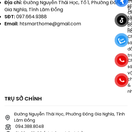
t
Địa chỉ:
Đường Nguyễn Thái Học, Tổ 1, Phường Đông
p
ti
Gia Nghĩa, Tỉnh Lâm Đồng
T
C
SĐT:
097.664.9388
t
s
b
Email:
htsmarthome@gmail.com
b
h
h
C
s
đổ
tr
C
s
v
c
& 
n
TRỤ SỞ CHÍNH
Đường Nguyễn Thái Học, Phường Đông Gia Nghĩa, Tỉnh
Lâm Đồng
094.388.8048