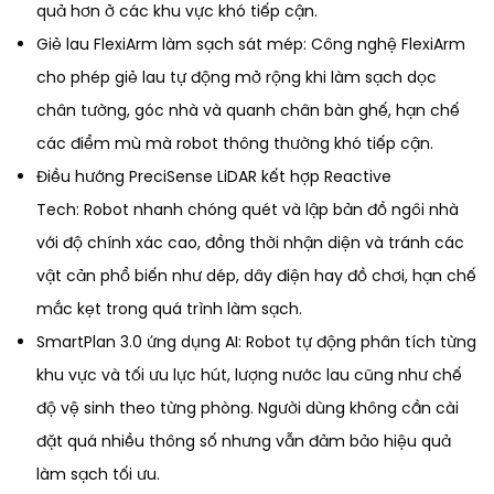
quả hơn ở các khu vực khó tiếp cận.
Giẻ lau FlexiArm làm sạch sát mép: Công nghệ FlexiArm
cho phép giẻ lau tự động mở rộng khi làm sạch dọc
chân tường, góc nhà và quanh chân bàn ghế, hạn chế
các điểm mù mà robot thông thường khó tiếp cận.
Điều hướng PreciSense LiDAR kết hợp Reactive
Tech: Robot nhanh chóng quét và lập bản đồ ngôi nhà
với độ chính xác cao, đồng thời nhận diện và tránh các
vật cản phổ biến như dép, dây điện hay đồ chơi, hạn chế
mắc kẹt trong quá trình làm sạch.
SmartPlan 3.0 ứng dụng AI: Robot tự động phân tích từng
khu vực và tối ưu lực hút, lượng nước lau cũng như chế
độ vệ sinh theo từng phòng. Người dùng không cần cài
đặt quá nhiều thông số nhưng vẫn đảm bảo hiệu quả
làm sạch tối ưu.