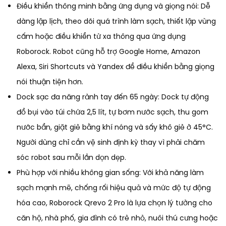
Điều khiển thông minh bằng ứng dụng và giọng nói: Dễ
dàng lập lịch, theo dõi quá trình làm sạch, thiết lập vùng
cấm hoặc điều khiển từ xa thông qua ứng dụng
Roborock. Robot cũng hỗ trợ Google Home, Amazon
Alexa, Siri Shortcuts và Yandex để điều khiển bằng giọng
nói thuận tiện hơn.
Dock sạc đa năng rảnh tay đến 65 ngày: Dock tự động
đổ bụi vào túi chứa 2,5 lít, tự bơm nước sạch, thu gom
nước bẩn, giặt giẻ bằng khí nóng và sấy khô giẻ ở 45°C.
Người dùng chỉ cần vệ sinh định kỳ thay vì phải chăm
sóc robot sau mỗi lần dọn dẹp.
Phù hợp với nhiều không gian sống: Với khả năng làm
sạch mạnh mẽ, chống rối hiệu quả và mức độ tự động
hóa cao, Roborock Qrevo 2 Pro là lựa chọn lý tưởng cho
căn hộ, nhà phố, gia đình có trẻ nhỏ, nuôi thú cưng hoặc