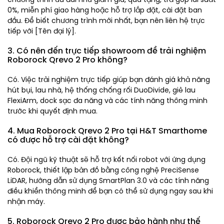
0%, miễn phí giao hàng hoặc hỗ trợ lắp đặt, cài đặt ban
đầu. Để biết chương trình mới nhất, bạn nên liên hệ trực
tiếp với [Tên đại lý].
3. Có nên đến trực tiếp showroom để trải nghiệm
Roborock Qrevo 2 Pro không?
Có. Việc trải nghiệm trực tiếp giúp bạn đánh giá khả năng
hút bụi, lau nhà, hệ thống chống rối DuoDivide, giẻ lau
FlexiArm, dock sạc đa năng và các tính năng thông minh
trước khi quyết định mua.
4. Mua Roborock Qrevo 2 Pro tại H&T Smarthome
có được hỗ trợ cài đặt không?
Có. Đội ngũ kỹ thuật sẽ hỗ trợ kết nối robot với ứng dụng
Roborock, thiết lập bản đồ bằng công nghệ PreciSense
LiDAR, hướng dẫn sử dụng SmartPlan 3.0 và các tính năng
điều khiển thông minh để bạn có thể sử dụng ngay sau khi
nhận máy.
5. Roborock Qrevo 2 Pro được bảo hành như thế