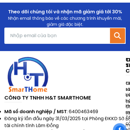
Theo dõi chúng tôi và nhận mã giảm giá tới 30%
Nhận email thông báo về các chương trình khuyến mãi,
giảm giá đặc biệt.
T
C
T
S
C
C
Ti
C
t
s
Li
t
CÔNG TY TNHH H&T SMARTHOME
h
t
K
C
Mã số doanh nghiệp / MST
: 6400463469
m
s
T
Đăng ký lần đầu ngày 31/03/2025 tại Phòng ĐKKD Sở
b
c
m
tài chính tỉnh Lâm Đồng
s