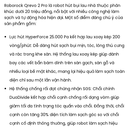
Roborock Qrevo 2 Pro là robot hút bụi lau nhà thuộc phân
khúc dưới 20 triệu đồng, nổi bật với nhiều công nghệ làm
sạch và tự động hóa hiện đại. Một số điểm đáng chú ý của
sản phẩm gồm:
Lực hút HyperForce 25.000 Pa kết hợp lau xoay kép 200
vòng/phút: Dễ dàng hút sạch bụi mịn, tóc, lông thú cưng
và rác trong khe sàn. Hệ thống lau xoay kép giúp đánh
bay các vết bẩn bám dính trên sàn gạch, sàn gỗ và
nhiều loại bề mặt khác, mang lại hiệu quả làm sạch toàn
diện chỉ sau một lần vận hành.
Hệ thống chống rối đạt chứng nhận SGS: Chổi chính
DuoDivide kết hợp chổi cạnh chống rối dạng vòm giúp
giảm tối đa tình trạng tóc quấn vào chổi. Đồng thời, chổi
cạnh còn tăng 30% diện tích làm sạch góc so với chổi
cạnh cố định thông thường, giúp robot làm sạch hiệu