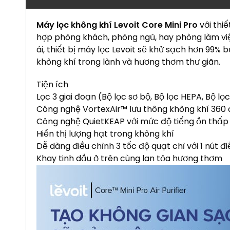
Máy lọc không khí Levoit Core Mini Pro
với thi
hợp phòng khách, phòng ngủ, hay phòng làm việ
ái, thiết bị máy lọc Levoit sẽ khử sạch hơn 99% b
không khí trong lành và hương thơm thư giãn.
Tiện ích
Lọc 3 giai đoạn (Bộ lọc sơ bộ, Bộ lọc HEPA, Bộ lọ
Công nghệ VortexAir™ lưu thông không khí 360
Công nghệ QuietKEAP với mức độ tiếng ồn thấp
Hiển thị lượng hạt trong không khí
Dễ dàng điều chỉnh 3 tốc độ quạt chỉ với 1 nút đi
Khay tinh dầu ở trên cùng lan tỏa hương thơm