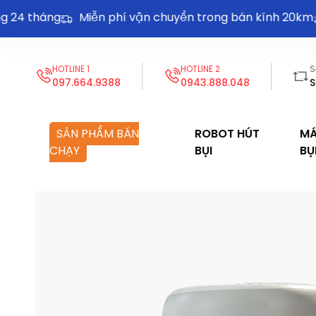
 tháng
Miễn phí vận chuyển trong bán kính 20km
Th
HOTLINE 1
HOTLINE 2
S
097.664.9388
0943.888.048
S
SẢN PHẨM BÁN
ROBOT HÚT
MÁ
CHẠY
BỤI
BỤ