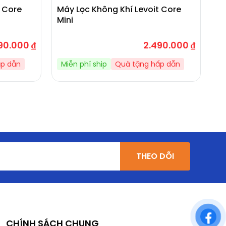
t Core
Máy Lọc Không Khí Levoit Core
Má
Mini
P
90.000
₫
2.490.000
₫
ấp dẫn
Miễn phí ship
Quà tặng hấp dẫn
M
THEO DÕI
CHÍNH SÁCH CHUNG