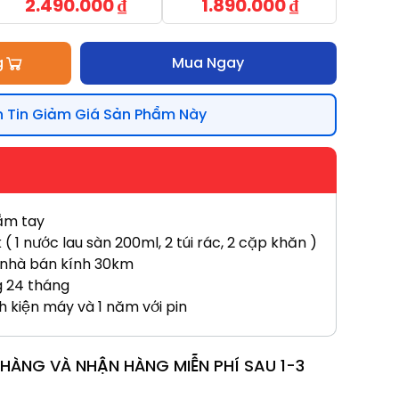
2.490.000
₫
1.890.000
₫
g
Mua Ngay
 Tin Giảm Giá Sản Phẩm Này
ầm tay
 1 nước lau sàn 200ml, 2 túi rác, 2 cặp khăn )
 nhà bán kính 30km
g 24 tháng
h kiện máy và 1 năm với pin
T HÀNG VÀ NHẬN HÀNG MIỄN PHÍ SAU 1-3