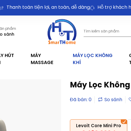
anh toán tiện lợi, an toàn, dễ dàng
Hỗ trợ khách hàng
ản phẩm
o sánh
Y HÚT
MÁY
MÁY LỌC KHÔNG
I
MASSAGE
KHÍ
Máy Lọc Không K
Đã bán: 0
Levoit Core Mini Pro