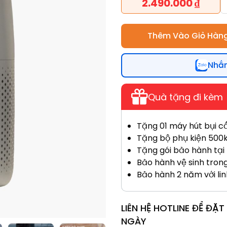
2.490.000
₫
Thêm Vào Giỏ Hàn
Nhắn
Quà tặng đi kèm
Tặng 01 máy hút bụi c
Tặng bộ phụ kiện 500k (
Tặng gói bảo hành tại
Bảo hành vệ sinh tron
Bảo hành 2 năm với lin
LIÊN HỆ HOTLINE ĐỂ ĐẶ
NGÀY