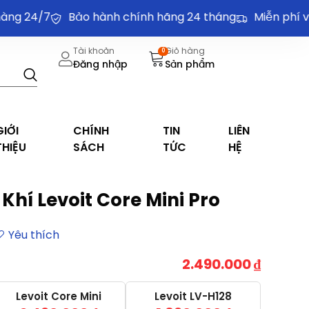
 24/7
Bảo hành chính hãng 24 tháng
Miễn phí vận 
Tài khoản
Giỏ hàng
0
Đăng nhập
Sản phẩm
GIỚI
CHÍNH
TIN
LIÊN
THIỆU
SÁCH
TỨC
HỆ
hí Levoit Core Mini Pro
2.490.000
₫
Levoit Core Mini
Levoit LV-H128