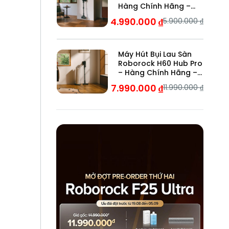
Hàng Chính Hãng –
Bảo Hành 24 Tháng
4.990.000
₫
5.900.000
₫
Máy Hút Bụi Lau Sàn
Roborock H60 Hub Pro
– Hàng Chính Hãng –
Bảo Hành 24 Tháng
7.990.000
₫
11.990.000
₫