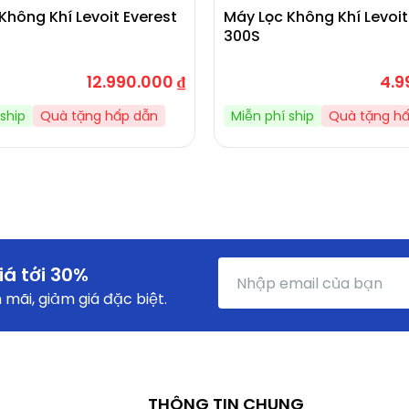
Không Khí Levoit Everest
Máy Lọc Không Khí Levoi
300S
12.990.000
₫
4.9
ship
Quà tặng hấp dẫn
Miễn phí ship
Quà tặng h
iá tới 30%
mãi, giảm giá đặc biệt.
THÔNG TIN CHUNG