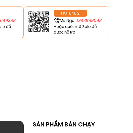
HOTLINE 2
6649388
Ms Nga:
0943888048
alo để
Hoặc quét mã Zalo để
được hỗ trợ
SẢN PHẨM BÁN CHẠY