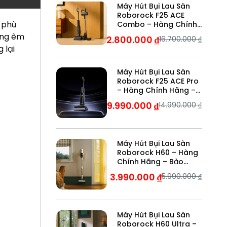
Máy Hút Bụi Lau Sàn
Roborock F25 ACE
 phù
Combo – Hàng Chính
Hãng – Bảo Hành 24
ộng êm
12.800.000
₫
16.700.000
₫
Tháng
 lại
Máy Hút Bụi Lau Sàn
Roborock F25 ACE Pro
– Hàng Chính Hãng –
Bảo Hành 24 Tháng
9.990.000
₫
14.990.000
₫
Máy Hút Bụi Lau Sàn
Roborock H60 – Hàng
Chính Hãng – Bảo
Hành 24 Tháng
3.990.000
₫
5.990.000
₫
Máy Hút Bụi Lau Sàn
Roborock H60 Ultra –