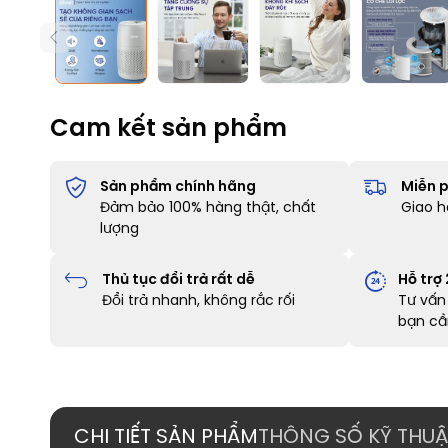
Cam kết sản phẩm
Sản phẩm chính hãng
Miễn p
Đảm bảo 100% hàng thật, chất
Giao h
lượng
Thủ tục đổi trả rất dễ
Hỗ trợ
Đổi trả nhanh, không rắc rối
Tư vấn 
bạn cầ
CHI TIẾT SẢN PHẨM
THÔNG SỐ KỸ THUẬ