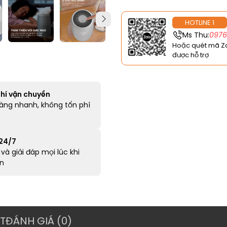
HOTLINE 1
Ms Thu:
097
Hoặc quét mã Z
được hỗ trợ
hí vận chuyển
àng nhanh, không tốn phí
 24/7
và giải đáp mọi lúc khi
n
T
ĐÁNH GIÁ (0)