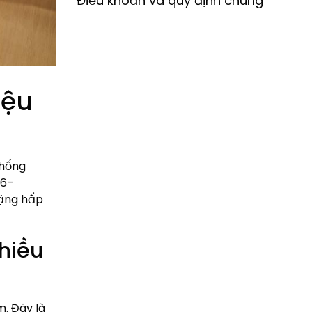
Điều khoản và quy định chung
iệu
thống
06–
tặng hấp
nhiều
m. Đây là