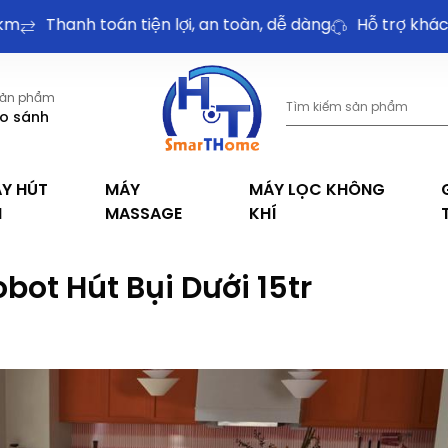
Thanh toán tiện lợi, an toàn, dễ dàng
Hỗ trợ khách hàn
ản phẩm
o sánh
Y HÚT
MÁY
MÁY LỌC KHÔNG
I
MASSAGE
KHÍ
ot Hút Bụi Dưới 15tr