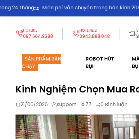
4 tháng
Miễn phí vận chuyển trong bán kính 20km
HOTLINE 1
HOTLINE 2
S
097.664.9388
0943.888.048
S
SẢN PHẨM BÁN
ROBOT HÚT
MÁ
CHẠY
BỤI
BỤ
Kinh Nghiệm Chọn Mua Rob
21/06/2026
support
77
0
Bình luận