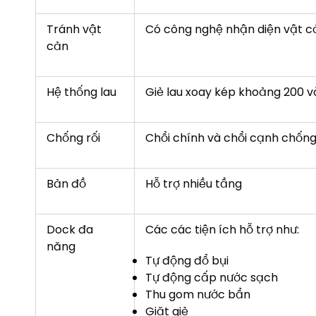
Tránh vật
Có công nghệ nhận diện vật c
cản
Hệ thống lau
Giẻ lau xoay kép khoảng 200 
Chống rối
Chổi chính và chổi cạnh chống
Bản đồ
Hỗ trợ nhiều tầng
Dock đa
Các các tiện ích hỗ trợ như:
năng
Tự động đổ bụi
Tự động cấp nước sạch
Thu gom nước bẩn
Giặt giẻ