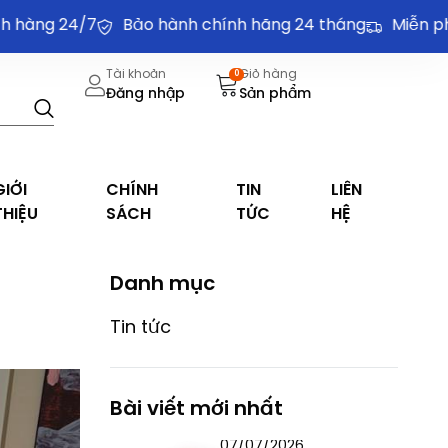
g 24/7
Bảo hành chính hãng 24 tháng
Miễn phí vận
Tài khoản
Giỏ hàng
0
Đăng nhập
Sản phẩm
GIỚI
CHÍNH
TIN
LIÊN
THIỆU
SÁCH
TỨC
HỆ
Danh mục
Tin tức
Bài viết mới nhất
07/07/2026