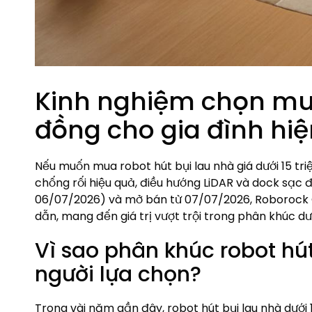
Kinh nghiệm chọn mua 
đồng cho gia đình hiệ
Nếu muốn mua robot hút bụi lau nhà giá dưới 15 tr
chống rối hiệu quả, điều hướng LiDAR và dock sạc đ
06/07/2026) và mở bán từ 07/07/2026, Roborock Qr
dẫn, mang đến giá trị vượt trội trong phân khúc dướ
Vì sao phân khúc robot hút
người lựa chọn?
Trong vài năm gần đây,
robot hút bụi lau nhà dưới