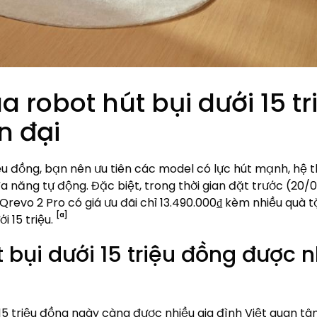
robot hút bụi dưới 15 tr
n đại
iệu đồng, bạn nên ưu tiên các model có lực hút mạnh, hệ 
a năng tự động. Đặc biệt, trong thời gian đặt trước (20/
evo 2 Pro có giá ưu đãi chỉ 13.490.000₫ kèm nhiều quà 
[a]
i 15 triệu.
 bụi dưới 15 triệu đồng được 
 15 triệu đồng ngày càng được nhiều gia đình Việt quan tâ