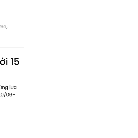
me,
ới 15
ững lựa
(20/06–