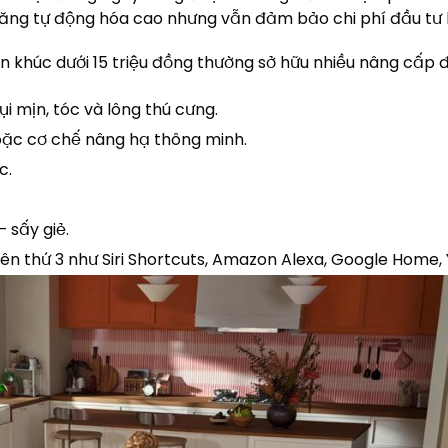
ăng tự động hóa cao nhưng vẫn đảm bảo chi phí đầu tư h
ân khúc dưới 15 triệu đồng thường sở hữu nhiều nâng cấp đ
ụi mịn, tóc và lông thú cưng.
hoặc cơ chế nâng hạ thông minh.
c.
 sấy giẻ.
bên thứ 3 như Siri Shortcuts, Amazon Alexa, Google Home,