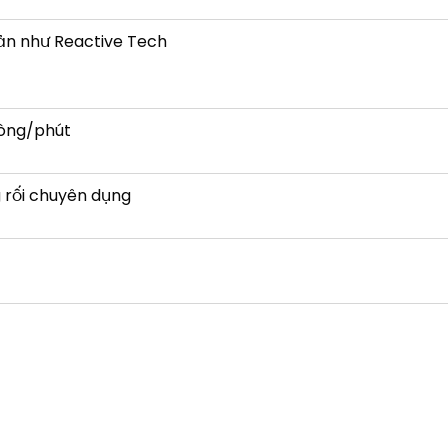
ản như Reactive Tech
vòng/phút
 rối chuyên dụng