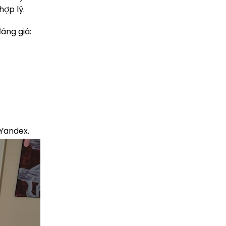
ợp lý.
áng giá:
 Yandex.