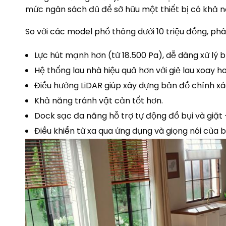
mức ngân sách đủ để sở hữu một thiết bị có khả n
So với các model phổ thông dưới 10 triệu đồng, ph
Lực hút mạnh hơn (từ 18.500 Pa), dễ dàng xử lý b
Hệ thống lau nhà hiệu quả hơn với giẻ lau xoay 
Điều hướng LiDAR giúp xây dựng bản đồ chính xá
Khả năng tránh vật cản tốt hơn.
Dock sạc đa năng hỗ trợ tự động đổ bụi và giặt –
Điều khiển từ xa qua ứng dụng và giọng nói của 