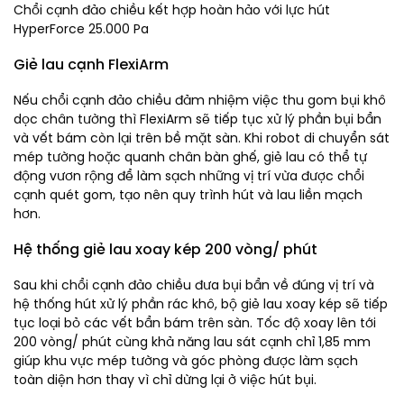
Chổi cạnh đảo chiều kết hợp hoàn hảo với lực hút
HyperForce 25.000 Pa
Giẻ lau cạnh FlexiArm
Nếu chổi cạnh đảo chiều đảm nhiệm việc thu gom bụi khô
dọc chân tường thì FlexiArm sẽ tiếp tục xử lý phần bụi bẩn
và vết bám còn lại trên bề mặt sàn. Khi robot di chuyển sát
mép tường hoặc quanh chân bàn ghế, giẻ lau có thể tự
động vươn rộng để làm sạch những vị trí vừa được chổi
cạnh quét gom, tạo nên quy trình hút và lau liền mạch
hơn.
Hệ thống giẻ lau xoay kép 200 vòng/ phút
Sau khi chổi cạnh đảo chiều đưa bụi bẩn về đúng vị trí và
hệ thống hút xử lý phần rác khô, bộ giẻ lau xoay kép sẽ tiếp
tục loại bỏ các vết bẩn bám trên sàn. Tốc độ xoay lên tới
200 vòng/ phút cùng khả năng lau sát cạnh chỉ 1,85 mm
giúp khu vực mép tường và góc phòng được làm sạch
toàn diện hơn thay vì chỉ dừng lại ở việc hút bụi.