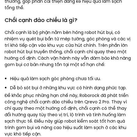
thường, góp phần cải thiện đáng kể hiệu quả làm sạch
tổng thể.
Chổi cạnh đảo chiều là gì?
Chổi cạnh là bộ phận nằm bên hông
robot hút bụi
, có
nhiệm vụ quét bụi bẩn từ mép tường, góc phòng và các vị
trí khó tiếp cận vào khu vực cửa hút chính. Trên phần lớn
robot hút bụi truyền thống, chổi cạnh chỉ quay theo một
hướng cố định. Cách vận hành này vẫn đảm bảo khả năng
gom bụi cơ bản nhưng tồn tại một số hạn chế:
Hiệu quả làm sạch góc phòng chưa tối ưu.
Dễ bỏ sót bụi ở những khu vực có hình dạng phức tạp.
Để khắc phục những hạn chế này, Roborock đã phát triển
công nghệ chổi cạnh đảo chiều trên Qrevo 2 Pro. Thay vì
chỉ quay theo một hướng cố định, chổi cạnh có thể thay
đổi hướng quay tùy theo vị trí, lộ trình và tình huống làm
sạch thực tế. Điều này giúp robot kiểm soát tốt hơn quá
trình gom bụi và nâng cao hiệu suất làm sạch ở các khu
vực khó tiếp cận.