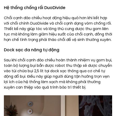
Hệ thống chống rối DuoDivide
Chổi cạnh đảo chiều hoạt động hiệu quả hơn khi kết hợp
với chổi chính DuoDivide và chổi cạnh dạng vòm chống rối.
Thiết kế này giúp tóc và lông thú cưng được thu gom liên
tục mà không làm giảm hiệu suất của chổi cạnh, đồng thời
hạn chế tình trạng phải tháo chổi để vệ sinh thường xuyên.
Dock sạc đa năng tự động
Sau khi chổi cạnh đảo chiều hoàn thành nhiệm vụ gom bụi,
toàn bộ lượng bụi bẩn được robot thu thập sẽ được chuyển
vào túi chứa bụi 2,5 lít tại dock sạc thông qua cơ chế tự
động đổ bụi. Điều này giúp người dùng tận hưởng trọn vẹn
lợi ích của hệ thống làm sạch mà không phải thường
xuyên can thiệp vào quá trình bảo trì thiết bị.