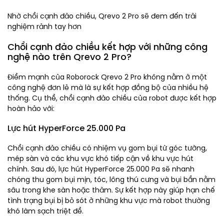
Nhờ chổi cạnh đảo chiều, Qrevo 2 Pro sẽ đem đến trải
nghiệm rảnh tay hơn
Chổi cạnh đảo chiều kết hợp với những công
nghệ nào trên Qrevo 2 Pro?
Điểm mạnh của Roborock Qrevo 2 Pro không nằm ở một
công nghệ đơn lẻ mà là sự kết hợp đồng bộ của nhiều hệ
thống. Cụ thể, chổi cạnh đảo chiều của robot được kết hợp
hoàn hảo với:
Lực hút HyperForce 25.000 Pa
Chổi cạnh đảo chiều có nhiệm vụ gom bụi từ góc tường,
mép sàn và các khu vực khó tiếp cận về khu vực hút
chính. Sau đó, lực hút HyperForce 25.000 Pa sẽ nhanh
chóng thu gom bụi mịn, tóc, lông thú cưng và bụi bẩn nằm
sâu trong khe sàn hoặc thảm. Sự kết hợp này giúp hạn chế
tình trạng bụi bị bỏ sót ở những khu vực mà robot thường
khó làm sạch triệt để.