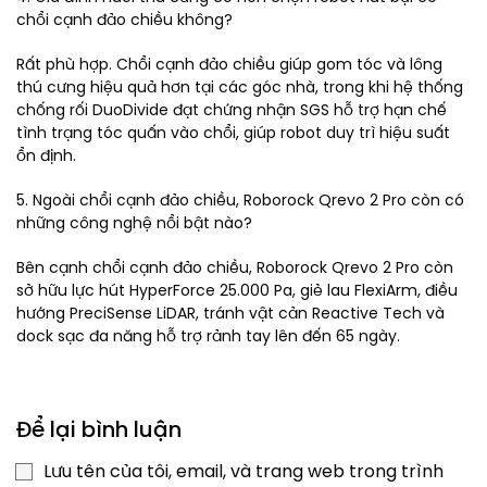
chổi cạnh đảo chiều không?
Rất phù hợp. Chổi cạnh đảo chiều giúp gom tóc và lông
thú cưng hiệu quả hơn tại các góc nhà, trong khi hệ thống
chống rối DuoDivide đạt chứng nhận SGS hỗ trợ hạn chế
tình trạng tóc quấn vào chổi, giúp robot duy trì hiệu suất
ổn định.
5. Ngoài chổi cạnh đảo chiều, Roborock Qrevo 2 Pro còn có
những công nghệ nổi bật nào?
Bên cạnh chổi cạnh đảo chiều, Roborock Qrevo 2 Pro còn
sở hữu lực hút HyperForce 25.000 Pa, giẻ lau FlexiArm, điều
hướng PreciSense LiDAR, tránh vật cản Reactive Tech và
dock sạc đa năng hỗ trợ rảnh tay lên đến 65 ngày.
Để lại bình luận
Lưu tên của tôi, email, và trang web trong trình