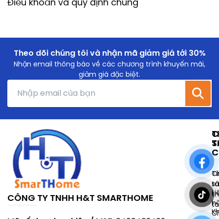
Điều khoản và quy định chung
Theo dõi chúng tôi và nhận mã giảm giá tới 30%
Nhận email thông báo về các chương trình khuyến mãi,
giảm giá đặc biệt.
T
C
T
S
C
C
Ti
C
t
s
Li
t
CÔNG TY TNHH H&T SMARTHOME
h
t
K
C