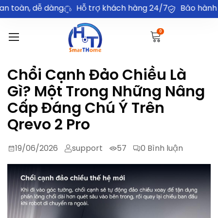
g
Hỗ trợ khách hàng 24/7
Bảo hành chính hãng 24 
0
Chổi Cạnh Đảo Chiều Là
Gì? Một Trong Những Nâng
Cấp Đáng Chú Ý Trên
Qrevo 2 Pro
19/06/2026
support
57
0
Bình luận