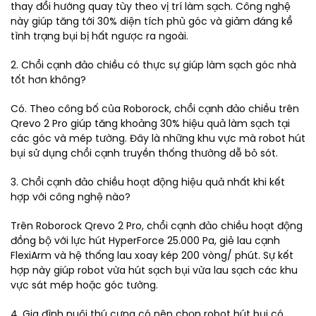
thay đổi hướng quay tùy theo vị trí làm sạch. Công nghệ
này giúp tăng tới 30% diện tích phủ góc và giảm đáng kể
tình trạng bụi bị hất ngược ra ngoài.
2. Chổi cạnh đảo chiều có thực sự giúp làm sạch góc nhà
tốt hơn không?
Có. Theo công bố của Roborock, chổi cạnh đảo chiều trên
Qrevo 2 Pro giúp tăng khoảng 30% hiệu quả làm sạch tại
các góc và mép tường. Đây là những khu vực mà robot hút
bụi sử dụng chổi cạnh truyền thống thường dễ bỏ sót.
3. Chổi cạnh đảo chiều hoạt động hiệu quả nhất khi kết
hợp với công nghệ nào?
Trên Roborock Qrevo 2 Pro, chổi cạnh đảo chiều hoạt động
đồng bộ với lực hút HyperForce 25.000 Pa, giẻ lau cạnh
FlexiArm và hệ thống lau xoay kép 200 vòng/ phút. Sự kết
hợp này giúp robot vừa hút sạch bụi vừa lau sạch các khu
vực sát mép hoặc góc tường.
4. Gia đình nuôi thú cưng có nên chọn robot hút bụi có