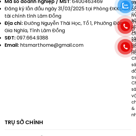
Mã số doanh nghiệp / MST
: 6400463469
m
s
T
Đăng ký lần đầu ngày 31/03/2025 tại Phòng ĐKKD Sở
b
c
m
tài chính tỉnh Lâm Đồng
s
t
Địa chỉ:
Đường Nguyễn Thái Học, Tổ 1, Phường Đông
p
ti
Gia Nghĩa, Tỉnh Lâm Đồng
T
C
SĐT:
097.664.9388
t
s
b
Email:
htsmarthome@gmail.com
b
h
h
C
s
đổ
tr
C
s
v
c
& 
n
TRỤ SỞ CHÍNH